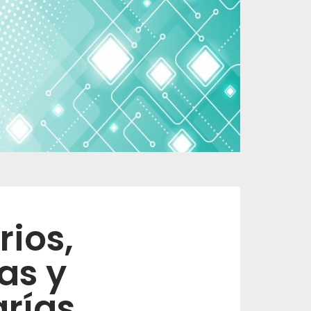
rios,
as y
arías