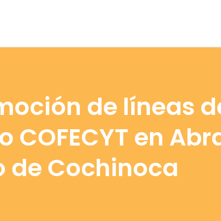
moción de líneas d
to COFECYT en Ab
 de Cochinoca