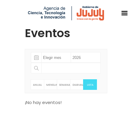
Eventos
Saltar
al
contenido
ANUAL
MENSUAL
SEMANAL
DIARIAMENTE
LISTA
¡No hay eventos!