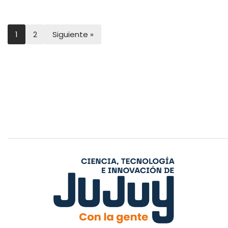
1
2
Siguiente »