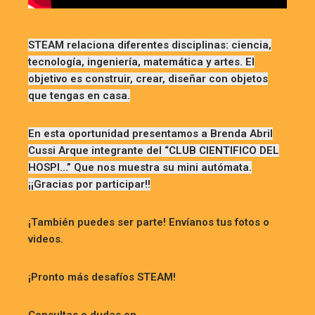
STEAM relaciona diferentes disciplinas: ciencia,
tecnología, ingeniería, matemática y artes. El
objetivo es construir, crear, diseñar con objetos
que tengas en casa.
En esta oportunidad presentamos a Brenda Abril
Cussi Arque integrante del “CLUB CIENTIFICO DEL
HOSPI…” Que nos muestra su mini autómata.
¡¡Gracias por participar!!
¡También puedes ser parte! Envíanos tus fotos o
videos.
¡Pronto más desafíos STEAM!
Consultas o dudas en