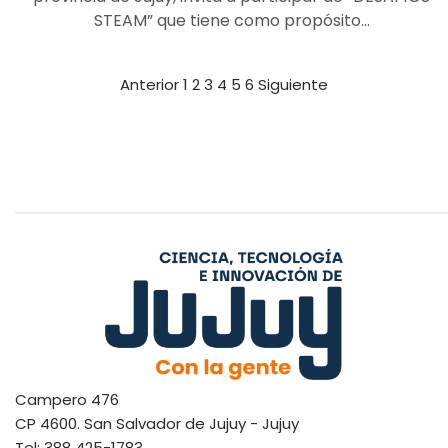
STEAM” que tiene como propósito…
Anterior
1
2
3
4
5
6
Siguiente
Campero 476
CP 4600. San Salvador de Jujuy - Jujuy
Tel: 388 425-1783