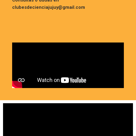
clubesdecienciajujuy@gmail.com