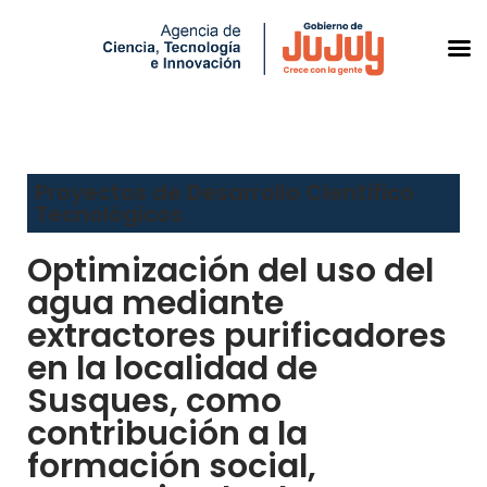
Saltar
al
Proyectos de Desarrollo Científico
contenido
Tecnológicos
Optimización del uso del
agua mediante
extractores purificadores
en la localidad de
Susques, como
contribución a la
formación social,