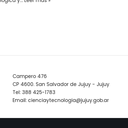
ológica y…
Leer más »
Campero 476
CP 4600. San Salvador de Jujuy - Jujuy
Tel: 388 425-1783
Email: cienciaytecnologia@jujuy.gob.ar