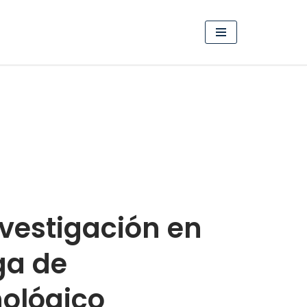
nvestigación en
ga de
ológico