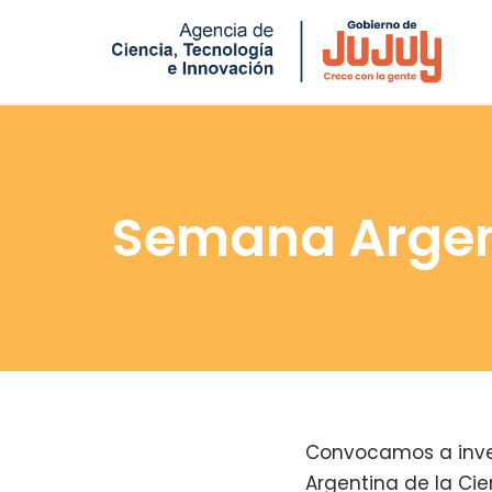
Saltar
al
contenido
Semana Argent
Convocamos a inves
Argentina de la Cie