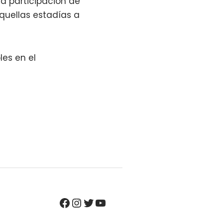
la participación de
quellas estadías a
es en el