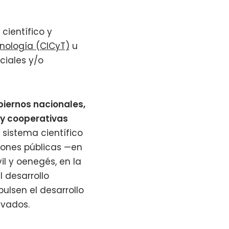
científico y
cnología (CICyT)
u
ciales y/o
biernos nacionales,
 y cooperativas
 sistema científico
ciones públicas —en
il y oenegés, en la
 desarrollo
lsen el desarrollo
ivados.