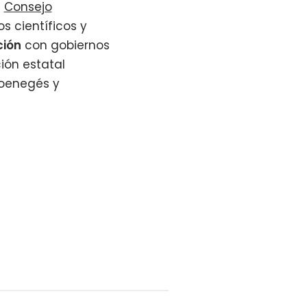
l
Consejo
s científicos y
ción
con gobiernos
ión estatal
 oenegés y