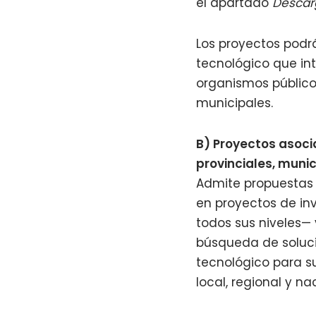
el apartado
Descar
Los proyectos podrá
tecnológico que in
organismos públicos
municipales.
B) Proyectos asocia
provinciales, munic
Admite propuestas q
en proyectos de inv
todos sus niveles— 
búsqueda de solucio
tecnológico para s
local, regional y na