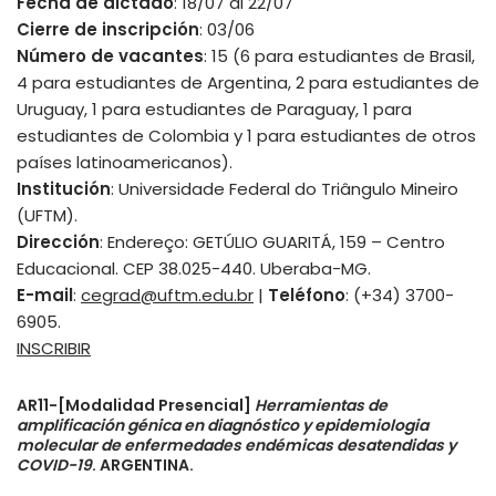
Fecha de dictado
: 18/07 al 22/07
Cierre de inscripción
: 03/06
Número de vacantes
: 15 (6 para estudiantes de Brasil,
4 para estudiantes de Argentina, 2 para estudiantes de
Uruguay, 1 para estudiantes de Paraguay, 1 para
estudiantes de Colombia y 1 para estudiantes de otros
países latinoamericanos).
Institución
: Universidade Federal do Triângulo Mineiro
(UFTM).
Dirección
: Endereço: GETÚLIO GUARITÁ, 159 – Centro
Educacional. CEP 38.025-440. Uberaba-MG.
E-mail
:
cegrad@uftm.edu.br
|
Teléfono
: (+34) 3700-
6905.
INSCRIBIR
AR11-[Modalidad Presencial]
Herramientas de
amplificación génica en diagnóstico y epidemiologia
molecular de enfermedades endémicas desatendidas y
COVID-19
. ARGENTINA.