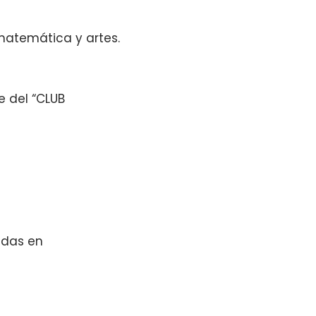
 matemática y artes.
e del “CLUB
udas en