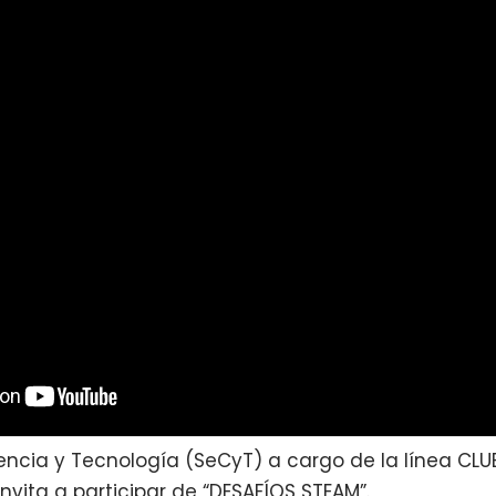
encia y Tecnología (SeCyT) a cargo de la línea CLUB
invita a participar de “DESAFÍOS STEAM”.