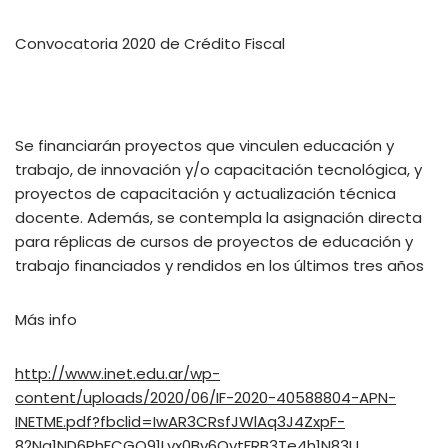
Convocatoria 2020 de Crédito Fiscal
Se financiarán proyectos que vinculen educación y
trabajo, de innovación y/o capacitación tecnológica, y
proyectos de capacitación y actualización técnica
docente. Además, se contempla la asignación directa
para réplicas de cursos de proyectos de educación y
trabajo financiados y rendidos en los últimos tres años
Más info
http://www.inet.edu.ar/wp-
content/uploads/2020/06/IF-2020-40588804-APN-
INETME.pdf?fbclid=IwAR3CRsfJWlAq3J4ZxpF-
82Na1ND6PhFCGO91Lvx0Bv6QvtFRB3Te4h1N83U