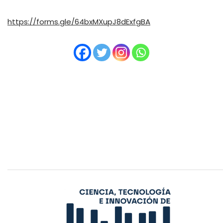
https://forms.gle/64bxMXupJ8dExfgBA