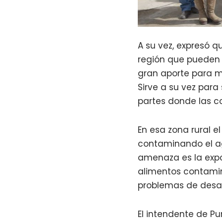
A su vez, expresó q
región que pueden
gran aporte para me
Sirve a su vez para
partes donde las co
En esa zona rural e
contaminando el ag
amenaza es la expo
alimentos contamin
problemas de desar
El intendente de P