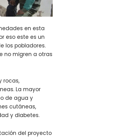
ermedades en esta
r eso este es un
e los pobladores.
ue no migren a otras
y rocas,
áneas. La mayor
mo de agua y
nes cutáneas,
dad y diabetes.
tación del proyecto