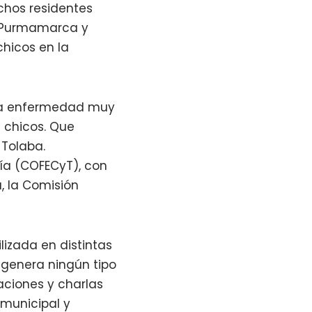
chos residentes
a Purmamarca y
hicos en la
 una enfermedad muy
 chicos. Que
Tolaba.
gía (COFECyT), con
a, la Comisión
lizada en distintas
 genera ningún tipo
aciones y charlas
 municipal y