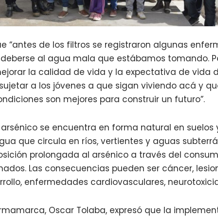
ue “antes de los filtros se registraron algunas enf
 deberse al agua mala que estábamos tomando. Po
jorar la calidad de vida y la expectativa de vida d
 sujetar a los jóvenes a que sigan viviendo acá y q
ndiciones son mejores para construir un futuro”.
l arsénico se encuentra en forma natural en suelos 
ua que circula en ríos, vertientes y aguas subterr
sición prolongada al arsénico a través del consu
ados. Las consecuencias pueden ser cáncer, lesio
rollo, enfermedades cardiovasculares, neurotoxici
urmamarca, Oscar Tolaba, expresó que la implemen