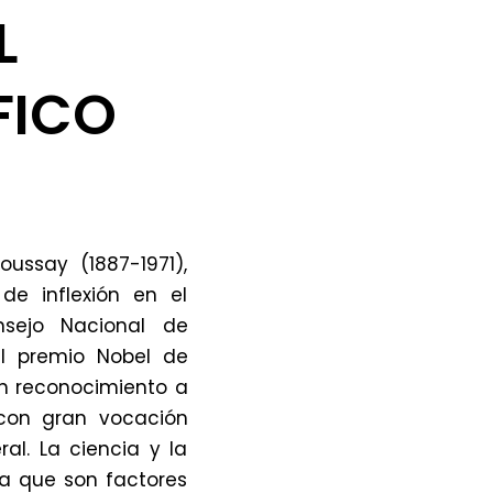
L
FICO
ussay (1887-1971),
de inflexión en el
nsejo Nacional de
el premio Nobel de
 un reconocimiento a
 con gran vocación
al. La ciencia y la
ya que son factores