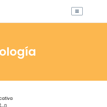
nología
cativa