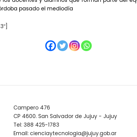
los docentes y alumnos que forman parte del equ
Córdoba pasado el mediodía
3″]
Campero 476
CP 4600. San Salvador de Jujuy - Jujuy
Tel: 388 425-1783
Email: cienciaytecnologia@jujuy.gob.ar