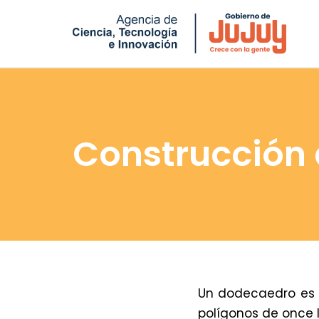
Saltar
al
contenido
Construcción
Un dodecaedro es 
polígonos de once 