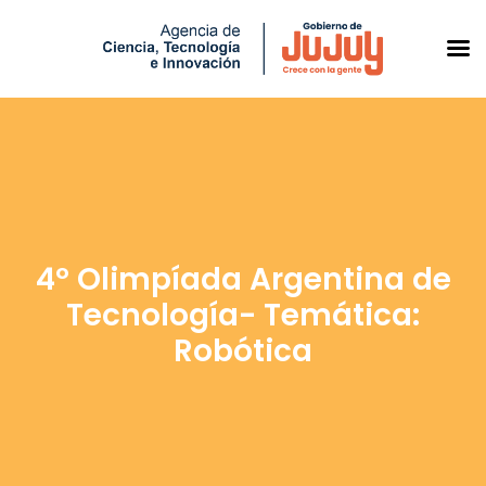
Saltar
al
contenido
4º Olimpíada Argentina de
Tecnología- Temática:
Robótica