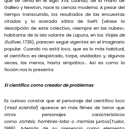
que se tenía en el siglo XVII, cuando, de la mano de
Galileo y Newton, nace la ciencia moderna. A pesar del
tiempo transcurrido, los resultados de las encuestas
citadas y la acerada sátira de Swift (véase la
descripción de este colectivo, «siempre en las nubes»,
habitante de la isla volante de Laputa, en los
Viajes de
Gulliver,
1726), parecen seguir vigentes en el imaginario
popular. Cuando no está loco, que es lo más habitual,
el científico es despistado, torpe, olvidadizo y, algunas
veces, las menos, hasta simpático… Así es como la
ficción nos lo presenta.
El científico como creador de problemas
Es curioso constar que el personaje del científico loco
(
mad scientist
) aparece en más filmes de terror que
otros personajes característicos
como
zombis
,
hombres-lobo
o
momias
juntos(Tudor,
1989). Además de su presencia como elemento