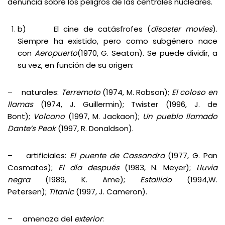
denuncia sobre los peligros de las centrales nucleares.
b) El cine de catásfrofes (
disaster movies
).
Siempre ha existido, pero como subgénero nace
con
Aeropuerto
(1970, G. Seaton). Se puede dividir, a
su vez, en función de su origen:
– naturales:
Terremoto
(1974, M. Robson);
El coloso en
llamas
(1974, J. Guillermin); Twister (1996, J. de
Bont);
Volcano
(1997, M. Jackaon);
Un pueblo llamado
Dante’s Peak
(1997, R. Donaldson).
– artificiales:
El puente de Cassandra
(1977, G. Pan
Cosmatos);
El día después
(1983, N. Meyer);
Lluvia
negra
(1989, K. Ame);
Estallido
(1994,W.
Petersen);
Titanic
(1997, J. Cameron).
– amenaza del
exterior
: