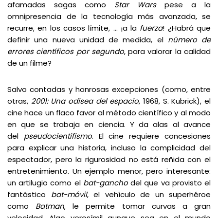
afamadas sagas como
Star Wars
pese a la
omnipresencia de la tecnología más avanzada, se
recurre, en los casos límite, … ¡a la
fuerza
! ¿Habrá que
definir una nueva unidad de medida, el
número de
errores científicos por segundo
, para valorar la calidad
de un filme?
Salvo contadas y honrosas excepciones (como, entre
otras,
2001: Una odisea del espacio
, 1968, S. Kubrick), el
cine hace un flaco favor al método científico y al modo
en que se trabaja en ciencia. Y da alas al avance
del
pseudocientifismo
. El cine requiere concesiones
para explicar una historia, incluso la complicidad del
espectador, pero la rigurosidad no está reñida con el
entretenimiento. Un ejemplo menor, pero interesante:
un artilugio como el
bat-gancho
del que va provisto el
fantástico
bat-móvil
, el vehículo de un superhéroe
como
Batman
, le permite tomar curvas a gran
velocidad. Algo verosímil aunque sea en el mundo