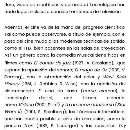
flora, vidas de científicos y actualidad tecnológica han
dado lugar, incluso, a canales temáticos de televisión.
Además, el cine va de la mano del progreso científico.
Tal como puede observarse, a título de ejemplo, con el
paso del cine mudo a las modernas técnicas de sonido,
como el THX, bien patentes en las salas de proyección.
Así, un género como la comedia musical tiene hitos en
1
filmes como
El cantor de jazz
(1927, A. Crosland),
que
supone la aparición del sonoro;
El mago de Oz
(1939, V.
Fleming), con la introducción del color y
West Side
History
(1961, J. Robbins, R. Wise), con la aparición del
cinemascope. El cine en casa (
home cinema
); la
tecnología digital, con filmes pioneros
como
Vidocq
(2001, Pitof) y
La amenaza fantasma
(
Star
Wars II
) (2001, S. Spielberg); las técnicas informáticas
que han hecho posible el cine de animación, como la
pionera
Tron
(1982, S. Lisberger)
y las recientes
Toy