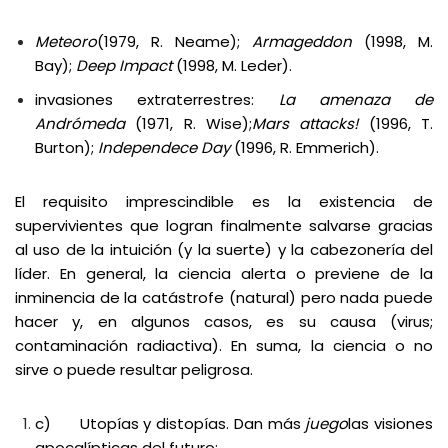
Meteoro
(1979, R. Neame);
Armageddon
(1998, M.
Bay);
Deep Impact
(1998, M. Leder).
invasiones extraterrestres:
La amenaza de
Andrómeda
(1971, R. Wise);
Mars attacks!
(1996, T.
Burton);
Independece Day
(1996, R. Emmerich).
El requisito imprescindible es la existencia de
supervivientes que logran finalmente salvarse gracias
al uso de la intuición (y la suerte) y la cabezonería del
líder. En general, la ciencia alerta o previene de la
inminencia de la catástrofe (natural) pero nada puede
hacer y, en algunos casos, es su causa (virus;
contaminación radiactiva). En suma, la ciencia o no
sirve o puede resultar peligrosa.
c) Utopías y distopías. Dan más
juego
las visiones
apocalípticas del futuro: