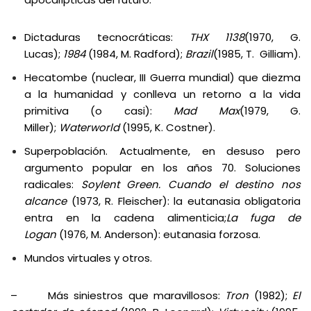
Dictaduras tecnocráticas:
THX 1138
(1970, G.
Lucas);
1984
(1984, M. Radford);
Brazil
(1985, T. Gilliam).
Hecatombe (nuclear, III Guerra mundial) que diezma
a la humanidad y conlleva un retorno a la vida
primitiva (o casi):
Mad Max
(1979, G.
Miller);
Waterworld
(1995, K. Costner).
Superpoblación. Actualmente, en desuso pero
argumento popular en los años 70. Soluciones
radicales:
Soylent Green. Cuando el destino nos
alcance
(1973, R. Fleischer): la eutanasia obligatoria
entra en la cadena alimenticia;
La fuga de
Logan
(1976, M. Anderson): eutanasia forzosa.
Mundos virtuales y otros.
– Más siniestros que maravillosos:
Tron
(1982);
El