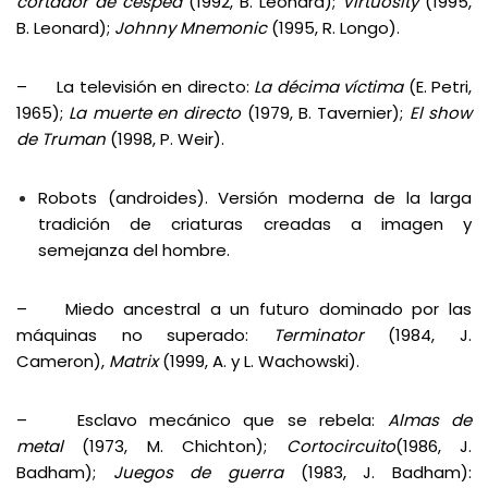
cortador de césped
(1992, B. Leonard);
Virtuosity
(1995,
B. Leonard);
Johnny Mnemonic
(1995, R. Longo).
– La televisión en directo:
La décima víctima
(E. Petri,
1965);
La muerte en directo
(1979, B. Tavernier);
El show
de Truman
(1998, P. Weir).
Robots (androides). Versión moderna de la larga
tradición de criaturas creadas a imagen y
semejanza del hombre.
– Miedo ancestral a un futuro dominado por las
máquinas no superado:
Terminator
(1984, J.
Cameron),
Matrix
(1999, A. y L. Wachowski).
– Esclavo mecánico que se rebela:
Almas de
metal
(1973, M. Chichton);
Cortocircuito
(1986, J.
Badham);
Juegos de guerra
(1983, J. Badham):